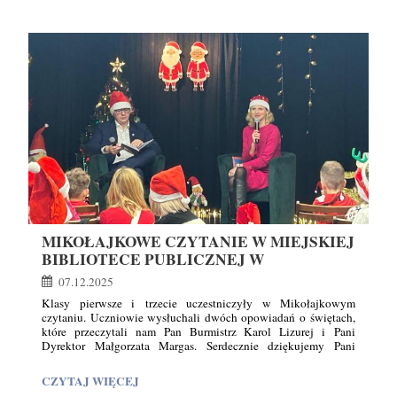
UCZNIÓW
funkcjonuje parlament, poznać proces tworzenia prawa
W
i poszerzyć swoją wiedzę o państwie. Była to cenna lekcja
praktycznej edukacji obywatelskiej.
SEJMIE
RP
:
MIKOŁAJKOWE CZYTANIE W MIEJSKIEJ
BIBLIOTECE PUBLICZNEJ W
KĘTRZYNIE 🧑‍🎄📚
07.12.2025
Klasy pierwsze i trzecie uczestniczyły w Mikołajkowym
czytaniu. Uczniowie wysłuchali dwóch opowiadań o świętach,
które przeczytali nam Pan Burmistrz Karol Lizurej i Pani
Dyrektor Małgorzata Margas. Serdecznie dziękujemy Pani
Bożence Musielak za zaproszenie nas na to wydarzenie.
MIKOŁAJKOWE
CZYTAJ WIĘCEJ