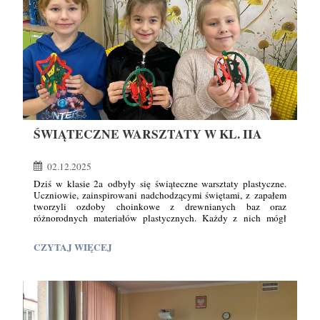
dowiedzieć się, jak ważna i odpowiedzialna jest ta praca. Zajęcia
zakończyły się wspólnym podsumowaniem najważniejszych
zasad bezpiecznego korzystania z energii elektrycznej.
Uczniowie utrwalali zdobytą wiedzę rozwiązując zagadki oraz
oglądając kr
ŚWIĄTECZNE WARSZTATY W KL. IIA
02.12.2025
Dziś w klasie 2a odbyły się świąteczne warsztaty plastyczne.
Uczniowie, zainspirowani nadchodzącymi świętami, z zapałem
tworzyli ozdoby choinkowe z drewnianych baz oraz
różnorodnych materiałów plastycznych. Każdy z nich mógł
zaprojektować dekorację według własnego pomysłu.
ŚWIĄTECZNE
CZYTAJ WIĘCEJ
2
Atmosfera podczas zajęć była wyjątkowo radosna. Dzieci
WARSZTATY
pracowały w skupieniu, ale nie brakowało uśmiechu, rozmów
W
o świątecznych tradycjach i wzajemnego inspirowania się.
Uczniowie chętnie pomagali sobie nawzajem, pokazując, jak
KL.
wiele kreatywności i współpracy potrafi się pojawić przy
IIA:
wspólnym działaniu.