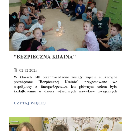
"BEZPIECZNA KRAINA"
02.12.2025
W klasach I-III przeprowadzone zostały zajęcia edukacyjne
poświęcone "Bezpiecznej Krainie", przygotowane we
współpracy z Energa-Operator. Ich głównym celem było
kształtowanie u dzieci właściwych nawyków związanych
z bezpiecznym korzystaniem z energii elektrycznej. Podczas
zajęć uczniowie dowiedzieli się, w jaki sposób unikać
"BEZPIECZNA
CZYTAJ WIĘCEJ
niebezpiecznych sytuacji oraz jak reagować, gdy zauważą
KRAINA":
uszkodzone urządzenie lub przewód. Ważnym elementem zajęć
była również nauka pierwszej pomocy w przypadku porażenia
prądem. Uczniowie poznali także zawód elektryka
i elektromontera. Dzieci mogły zobaczyć narzędzia
i wyposażenie wykorzystywane w tych profesjach, a także