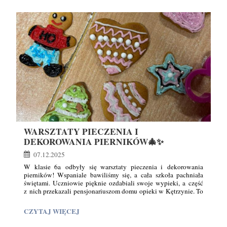
Z
KL.
7A
W
RAMACH
AKCJI
KCK
"ODPALAMY
ŚWIĘTA"🎅🏻:
WARSZTATY PIECZENIA I
DEKOROWANIA PIERNIKÓW🎄✨
07.12.2025
W klasie 6a odbyły się warsztaty pieczenia i dekorowania
pierników! Wspaniale bawiliśmy się, a cała szkoła pachniała
świętami. Uczniowie pięknie ozdabiali swoje wypieki, a część
z nich przekazali pensjonariuszom domu opieki w Kętrzynie. To
był naprawdę wyjątkowy, pełen radości dzień!
WARSZTATY
CZYTAJ WIĘCEJ
PIECZENIA