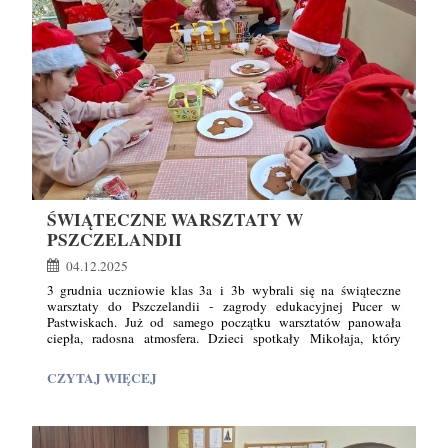
na drodze ich czytelniczej przygody.
ŚWIĄTECZNE WARSZTATY W
PSZCZELANDII
04.12.2025
3 grudnia uczniowie klas 3a i 3b wybrali się na świąteczne
warsztaty do Pszczelandii - zagrody edukacyjnej Pucer w
Pastwiskach. Już od samego początku warsztatów panowała
ciepła, radosna atmosfera. Dzieci spotkały Mikołaja, który
11
wręczył im prezenty i wywołał na twarzach wiele uśmiechów. W
programie znalazł się także świąteczny film 3D, który wszyscy
ŚWIĄTECZNE
CZYTAJ WIĘCEJ
obejrzeli z dużym zaciekawieniem. Uczniowie mieli okazję
WARSZTATY
ozdobić pierniczki i wziąć udział w zabawnych konkursach.
W
Na koniec odbyła się degustacja miodów o przeróżnych
smakach. To był magiczny dzień, pełen wrażeń, kreatywności
PSZCZELANDII: