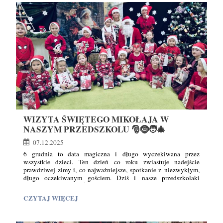
W
NASZEJ
SZKOLE❣️:
WIZYTA ŚWIĘTEGO MIKOŁAJA W
NASZYM PRZEDSZKOLU 🎅🤶🧑‍🎄
07.12.2025
6 grudnia to data magiczna i długo wyczekiwana przez
wszystkie dzieci. Ten dzień co roku zwiastuje nadejście
prawdziwej zimy i, co najważniejsze, spotkanie z niezwykłym,
długo oczekiwanym gościem. Dziś i nasze przedszkolaki
doczekały się wizyty Świętego Mikołaja!
WIZYTA
CZYTAJ WIĘCEJ
Już od samego rana w sali ,"Ananaskow" panowało wyjątkowe
ŚWIĘTEGO
poruszenie. Dzieci, ubrane w odświętne stroje,
MIKOŁAJA
z niecierpliwością spoglądały w okno, nasłuchując