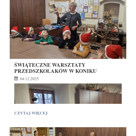
i wspólnej zabawy.
ŚWIĄTECZNE WARSZTATY
PRZEDSZKOLAKÓW W KONIKU
MAZURSKIM
04.12.2025
ŚWIĄTECZNE
CZYTAJ WIĘCEJ
WARSZTATY
PRZEDSZKOLAKÓW
W