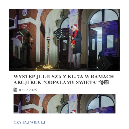
CZYTANIE
W
MIEJSKIEJ
BIBLIOTECE
PUBLICZNEJ
W
KĘTRZYNIE
🧑‍🎄
📚:
WYSTĘP JULIUSZA Z KL. 7A W RAMACH
AKCJI KCK "ODPALAMY ŚWIĘTA"🎅🏻
07.12.2025
WYSTĘP
CZYTAJ WIĘCEJ
JULIUSZA