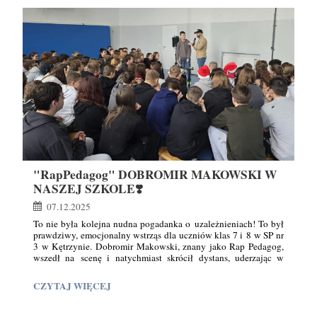
W
oraz sprytnego myślenia. Dopełnieniem matematycznej
przygody była wizyta w Komnacie Mikołaja, gdzie każda klasa
SZKOLE
wykonywała kolejne zadanie - po jego rozwiązaniu uczniowie
PODSTAWOWEJ
otrzymywali słodki mikołajkowy upominek w postaci
NR
mandarynek i pierników. Prezentów nie zabrakło również dla
3
starszych uczniów. Młodzież z klas 4–8 także otrzymała
mikołajkowe paczuszki, a dzień spędziła w wyjątkowej
W
atmosferze - „mikołajkowej”, podczas kiermaszu.
KĘTRZYNIE:
13
"RapPedagog" DOBROMIR MAKOWSKI W
NASZEJ SZKOLE❣️
07.12.2025
Post Karol Lizure
To nie była kolejna nudna pogadanka o uzależnieniach! To był
prawdziwy, emocjonalny wstrząs dla uczniów klas 7 i 8 w SP nr
3 w Kętrzynie. Dobromir Makowski, znany jako Rap Pedagog,
wszedł na scenę i natychmiast skrócił dystans, uderzając w
młodzież z siłą prawdy i hip-hopowego bitu. Widać było, że
mówi prosto z serca - serca, które samo wygrało walkę o życie.
"RAPPEDAGOG"
CZYTAJ WIĘCEJ
DOBROMIR
MAKOWSKI