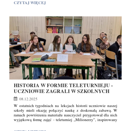
MIKOŁAJKOWE
CZYTAJ WIĘCEJ
Na uczestników czekały różnorodne zadania: od utrwalania
ZAJĘCIA
tabliczki mnożenia, poprzez zagadki logiczne, aż po świąteczne
KLAS
łamigłówki związane z Mikołajem i zimową aurą. Wspólna
praca pozwoliła uczniom nie tylko poćwiczyć matematyczne
2A
umiejętności, lecz także rozwijać współpracę, twórcze myślenie
I
i wzajemne pomaganie sobie.
2B
–
MATEMATYCZNA
PRZYGODA
W
ŚWIĄTECZNYM
NASTROJU:
HISTORIA W FORMIE TELETURNIEJU -
UCZNIOWIE ZAGRALI W SZKOLNYCH
"MILIONERÓW"
08.12.2025
W ostatnich tygodniach na lekcjach historii uczniowie naszej
szkoły mieli okazję połączyć naukę z doskonałą zabawą. W
ramach powtórzenia materiału nauczyciel przygotował dla nich
wyjątkową formę zajęć - teleturniej „Milionerzy”, inspirowany
popularnym programem telewizyjnym.