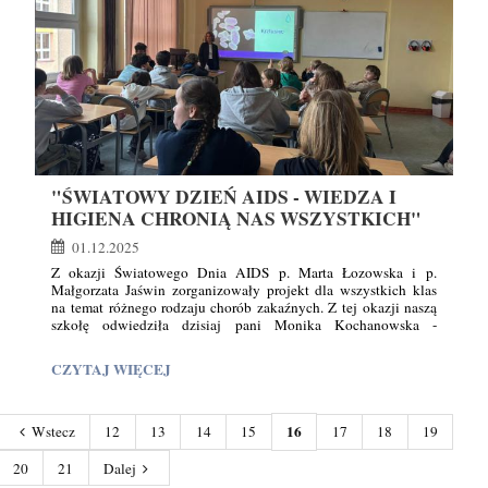
27
"ŚWIATOWY DZIEŃ AIDS - WIEDZA I
HIGIENA CHRONIĄ NAS WSZYSTKICH"
01.12.2025
Z okazji Światowego Dnia AIDS p. Marta Łozowska i p.
Małgorzata Jaświn zorganizowały projekt dla wszystkich klas
na temat różnego rodzaju chorób zakaźnych. Z tej okazji naszą
szkołę odwiedziła dzisiaj pani Monika Kochanowska -
specjalistka do spraw Promocji Zdrowia i Oświaty Zdrowotnej
z Powiatowej Stacji Sanitarno-Epidemiologicznej w Kętrzynie.
"ŚWIATOWY
CZYTAJ WIĘCEJ
Pod hasłem „Światowy Dzień AIDS – wiedza i higiena chronią
DZIEŃ
nas wszystkich” uczniowie mieli okazję dowiedzieć się, jak dbać
AIDS
o swoje zdrowie i unikać nieproszonych „gości” w naszym
organizmie - czyli zarazków.
16
Wstecz
12
13
14
15
17
18
19
-
WIEDZA
20
21
Dalej
I