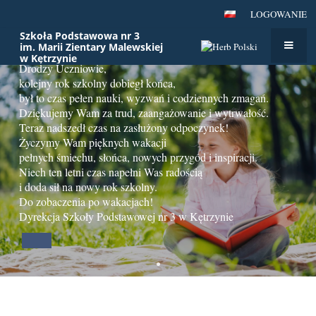
LOGOWANIE
Szkoła Podstawowa nr 3
im. Marii Zientary Malewskiej
w Kętrzynie
Drodzy Uczniowie,
Strona
kolejny rok szkolny dobiegł końca,
główna
był to czas pełen nauki, wyzwań i codziennych zmagań.
Dziękujemy Wam za trud, zaangażowanie i wytrwałość.
Teraz nadszedł czas na zasłużony odpoczynek!
Życzymy Wam pięknych wakacji
pełnych śmiechu, słońca, nowych przygód i inspiracji.
Niech ten letni czas napełni Was radością
i doda sił na nowy rok szkolny.
Do zobaczenia po wakacjach!
Dyrekcja Szkoły Podstawowej nr 3 w Kętrzynie