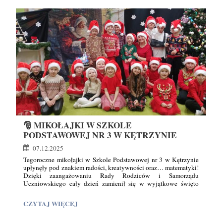
I
DEKOROWANIA
PIERNIKÓW
🎄
✨:
🎅 MIKOŁAJKI W SZKOLE
PODSTAWOWEJ NR 3 W KĘTRZYNIE
07.12.2025
Tegoroczne mikołajki w Szkole Podstawowej nr 3 w Kętrzynie
upłynęły pod znakiem radości, kreatywności oraz… matematyki!
Dzięki zaangażowaniu Rady Rodziców i Samorządu
Uczniowskiego cały dzień zamienił się w wyjątkowe święto
pełne zabawy i edukacyjnych wyzwań. Rodzice przygotowali
dla najmłodszych „Matematyczne mikołajkowe potyczki”.
🎅
CZYTAJ WIĘCEJ
Dzieci, pracując w zespołach, rozwiązywały przygotowane
MIKOŁAJKI
zadania i zagadki logiczne, ucząc się jednocześnie współpracy