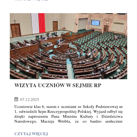
Serdecznie dziękujemy wspaniałej ekipie „Pytania na śniadanie”
🎥
za zaproszenie, ciepłe przyjęcie i fantastyczną atmosferę!
Pytanie
UDZIAŁ
na śniadanie
Konsulat Świętego Mikołaja w Kętrzynie
UCZNIÓW
W
PROGRAMIE
TELEWIZYJNYM
TVP
"PYTANIE
NA
ŚNIADANIE":
WIZYTA UCZNIÓW W SEJMIE RP
07.12.2025
Uczniowie klas 6, razem z uczniami ze Szkoły Podstawowej nr
1, odwiedzili Sejm Rzeczypospolitej Polskiej. Wyjazd odbył się
dzięki zaproszeniu Pana Ministra Kultury i Dziedzictwa
Narodowego, Macieja Wróbla, za co bardzo serdecznie
dziękujemy.
WIZYTA
CZYTAJ WIĘCEJ
W trakcie wizyty dzieci mogły zobaczyć z bliska, jak