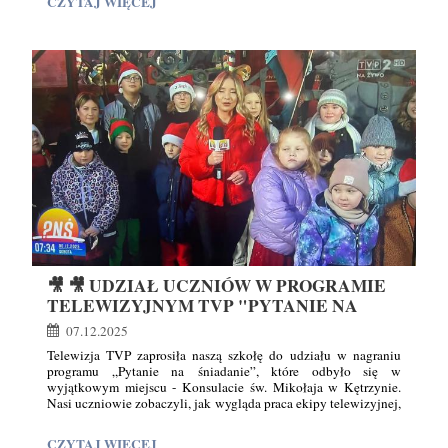
HISTORIA
CZYTAJ WIĘCEJ
Podczas zajęć uczniowie pracowali w drużynach, odpowiadając
W
na pytania dotyczące omawianych na lekcjach zagadnień
FORMIE
historycznych. Pytania miały różny stopień trudności - od tych
bardziej podstawowych po takie, które wymagały świetnej
TELETURNIEJU
pamięci i uważnego śledzenia tematów podczas lekcji.
-
Rywalizacja była zacięta, a każda poprawna odpowiedź
UCZNIOWIE
wzbudzała wiele emocji.
ZAGRALI
W
SZKOLNYCH
"MILIONERÓW":
🎥 🎥 UDZIAŁ UCZNIÓW W PROGRAMIE
TELEWIZYJNYM TVP "PYTANIE NA
ŚNIADANIE"
07.12.2025
Telewizja TVP zaprosiła naszą szkołę do udziału w nagraniu
programu „Pytanie na śniadanie”, które odbyło się w
wyjątkowym miejscu - Konsulacie św. Mikołaja w Kętrzynie.
Nasi uczniowie zobaczyli, jak wygląda praca ekipy telewizyjnej,
poznali kulisy nagrania i świetnie poradzili sobie przed kamerą!
🎥
CZYTAJ WIĘCEJ