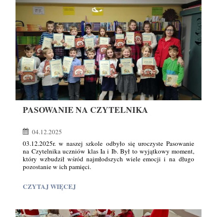
PASOWANIE NA CZYTELNIKA
04.12.2025
03.12.2025r. w naszej szkole odbyło się uroczyste Pasowanie
na Czytelnika uczniów klas Ia i Ib. Był to wyjątkowy moment,
który wzbudził wśród najmłodszych wiele emocji i na długo
pozostanie w ich pamięci.
Głównym celem uroczystości było zachęcenie dzieci
PASOWANIE
CZYTAJ WIĘCEJ
do regularnego korzystania z biblioteki szkolnej, wypożyczania
NA
książek oraz systematycznego rozwijania umiejętności czytania.
CZYTELNIKA:
Pasowanie na czytelnika stanowi oficjalne włączenie uczniów
do grona czytelników biblioteki i jest ważnym krokiem