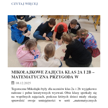
Dzieci brały udział w różnorodnych zadaniach i aktywnościach,
NOCOWANKA
CZYTAJ WIĘCEJ
a jednym z najważniejszych punktów programu było spotkanie
W
w Komnacie Mikołaja. Uczniowie mieli okazję nie tylko
SZKOLE:
porozmawiać ze Świętym Mikołajem, ale także poznać tajniki
jego niezwykłego zawodu.
MIKOŁAJKOWE ZAJĘCIA KLAS 2A I 2B –
MATEMATYCZNA PRZYGODA W
ŚWIĄTECZNYM NASTROJU
08.12.2025
Tegoroczne Mikołajki były dla uczniów klas 2a i 2b wyjątkowo
radosne i pełne kreatywnych wyzwań. Obie klasy spotkały się
na wspólnych zajęciach, podczas których dzieci miały okazję
sprawdzić swoje umiejętności w serii „matematycznych
potyczek”.