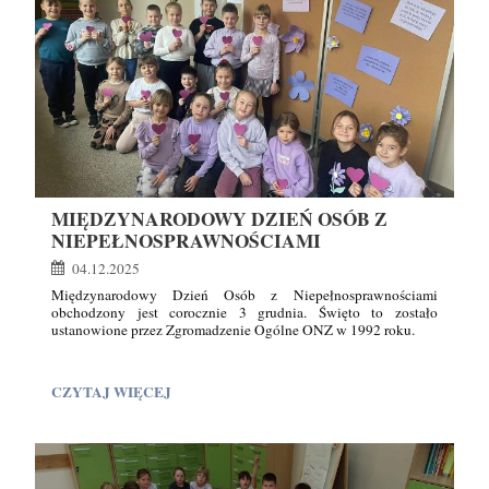
KONIKU
MAZURSKIM:
MIĘDZYNARODOWY DZIEŃ OSÓB Z
NIEPEŁNOSPRAWNOŚCIAMI
04.12.2025
Międzynarodowy Dzień Osób z Niepełnosprawnościami
obchodzony jest corocznie 3 grudnia. Święto to zostało
ustanowione przez Zgromadzenie Ogólne ONZ w 1992 roku.
Głównym celem tego dnia jest promowanie praw i dobrostanu
osób z niepełnosprawnościami we wszystkich sferach życia
MIĘDZYNARODOWY
CZYTAJ WIĘCEJ
społecznego, politycznego, gospodarczego i kulturalnego,
DZIEŃ
a także zwiększanie świadomości na temat wyzwań, z jakimi się
OSÓB
mierzą.
Z
NIEPEŁNOSPRAWNOŚCIAMI: