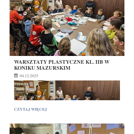
KONIKU
MAZURSKIM:
WARSZTATY PLASTYCZNE KL. IIB W
KONIKU MAZURSKIM
04.12.2025
WARSZTATY
CZYTAJ WIĘCEJ
PLASTYCZNE
KL.
IIB
W