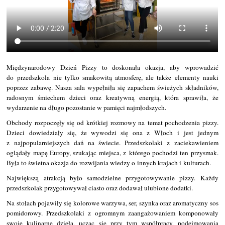
Międzynarodowy Dzień Pizzy to doskonała okazja, aby wprowadzić
do przedszkola nie tylko smakowitą atmosferę, ale także elementy nauki
poprzez zabawę. Nasza sala wypełniła się zapachem świeżych składników,
radosnym śmiechem dzieci oraz kreatywną energią, która sprawiła, że
wydarzenie na długo pozostanie w pamięci najmłodszych.
Obchody rozpoczęły się od krótkiej rozmowy na temat pochodzenia pizzy.
Dzieci dowiedziały się, że wywodzi się ona z Włoch i jest jednym
z najpopularniejszych dań na świecie. Przedszkolaki z zaciekawieniem
oglądały mapę Europy, szukając miejsca, z którego pochodzi ten przysmak.
Była to świetna okazja do rozwijania wiedzy o innych krajach i kulturach.
Największą atrakcją było samodzielne przygotowywanie pizzy. Każdy
przedszkolak przygotowywał ciasto oraz dodawał ulubione dodatki.
Na stołach pojawiły się kolorowe warzywa, ser, szynka oraz aromatyczny sos
pomidorowy. Przedszkolaki z ogromnym zaangażowaniem komponowały
swoje kulinarne dzieła, ucząc się przy tym współpracy, podejmowania