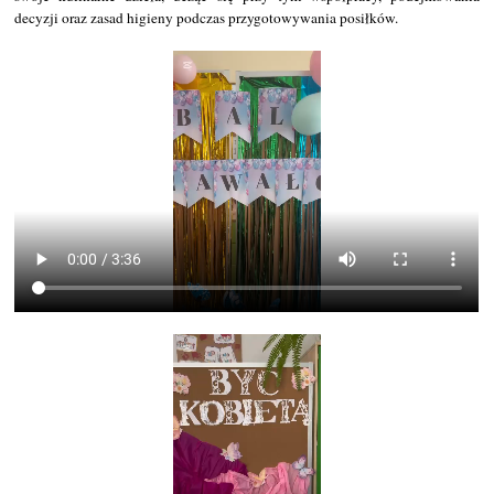
decyzji oraz zasad higieny podczas przygotowywania posiłków.