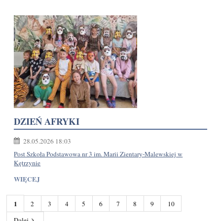
DZIEŃ AFRYKI
28.05.2026 18:03
Post Szkoła Podstawowa nr 3 im. Marii Zientary-Malewskiej w
Kętrzynie
WIĘCEJ
1
2
3
4
5
6
7
8
9
10
Dalej