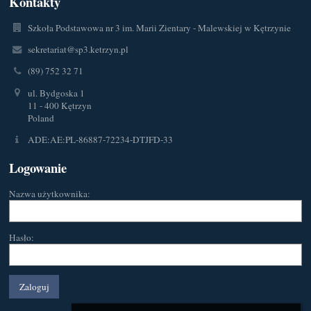
Kontakty
Szkoła Podstawowa nr 3 im. Marii Zientary - Malewskiej w Kętrzynie
sekretariat@sp3.ketrzyn.pl
(89) 752 32 71
ul. Bydgoska 1
11 - 400 Kętrzyn
Poland
ADE:AE:PL-86887-72234-DTJFD-33
Logowanie
Nazwa użytkownika:
Hasło: