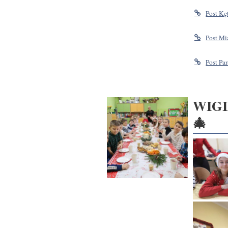
Post Kę
Post Mi
Post Par
WIGI
🎄