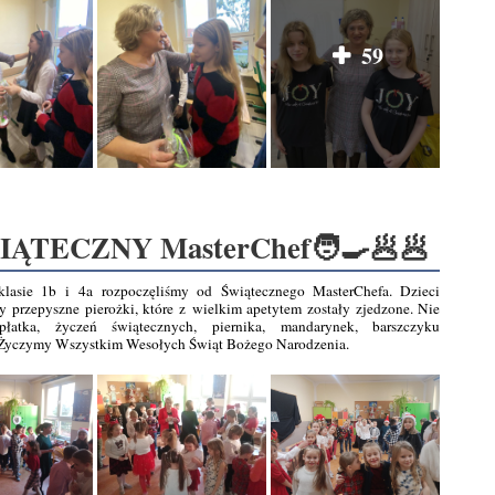
59
IĄTECZNY MasterChef🧑‍🍳🥟🥟
klasie 1b i 4a rozpoczęliśmy od Świątecznego MasterChefa. Dzieci
y przepyszne pierożki, które z wielkim apetytem zostały zjedzone. Nie
płatka, życzeń świątecznych, piernika, mandarynek, barszczyku
Życzymy Wszystkim Wesołych Świąt Bożego Narodzenia.