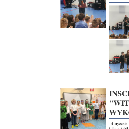
INSC
"WI
WYKO
14 stycznia
i Ib z krót