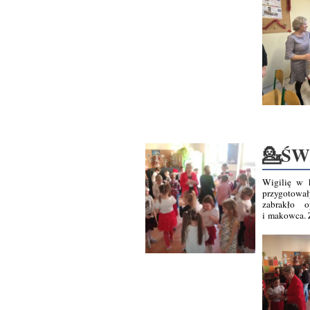
💁ŚW
Wigilię w 
przygotował
zabrakło o
i makowca. 