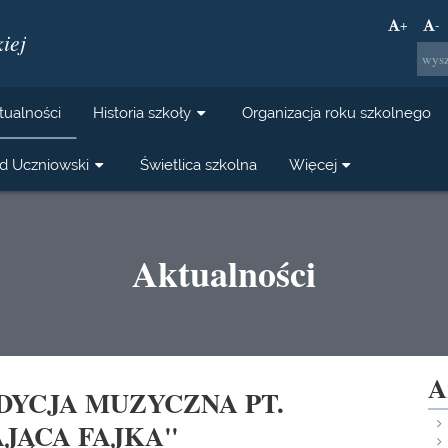
+
-
iej
tualności
Historia szkoły
Organizacja roku szkolnego
d Uczniowski
Świetlica szkolna
Więcej
Aktualności
A
DYCJA MUZYCZNA PT.
JĄCA FAJKA"