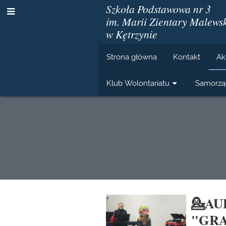
Szkoła Podstawowa nr 3
im. Marii Zientary Malewsk
w Kętrzynie
Strona główna
Kontakt
Ak
Klub Wolontariatu
Samorzą
Aktualności
💁AU
"GRA