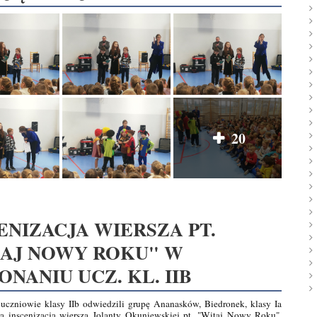
20
ENIZACJA WIERSZA PT.
TAJ NOWY ROKU" W
NANIU UCZ. KL. IIB
 uczniowie klasy IIb odwiedzili grupę Ananasków, Biedronek, klasy Ia
ką inscenizacją wiersza Jolanty Okuniewskiej pt. "Witaj Nowy Roku".