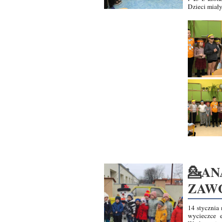
Dzieci miał
💁AN
ZAWÓ
14 stycznia
wycieczce 