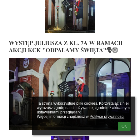
WYSTĘP JULIUSZA Z KL. 7A W RAMACH
AKCJI KCK "ODPALAMY ŚWIĘTA"🎅🏻
Ta strona wykorzystuje pliki cookies. Korzystając z niej 
wyrażasz zgodę na ich używanie, zgodnie z aktualnymi 
ustawieniami przeglądarki.

Więcej informacji znajdziesz w 
Polityce prywatności
.
OK