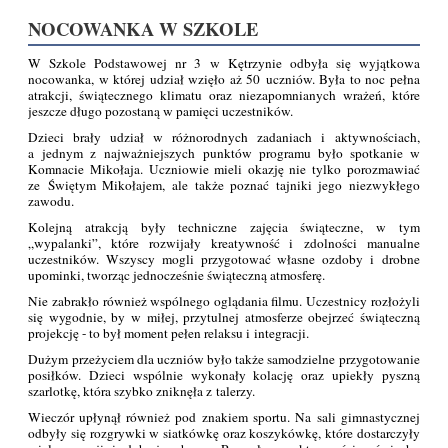
NOCOWANKA W SZKOLE
W Szkole Podstawowej nr 3 w Kętrzynie odbyła się wyjątkowa
nocowanka, w której udział wzięło aż 50 uczniów. Była to noc pełna
atrakcji, świątecznego klimatu oraz niezapomnianych wrażeń, które
jeszcze długo pozostaną w pamięci uczestników.
Dzieci brały udział w różnorodnych zadaniach i aktywnościach,
a jednym z najważniejszych punktów programu było spotkanie w
Komnacie Mikołaja. Uczniowie mieli okazję nie tylko porozmawiać
ze Świętym Mikołajem, ale także poznać tajniki jego niezwykłego
zawodu.
Kolejną atrakcją były techniczne zajęcia świąteczne, w tym
„wypalanki”, które rozwijały kreatywność i zdolności manualne
uczestników. Wszyscy mogli przygotować własne ozdoby i drobne
upominki, tworząc jednocześnie świąteczną atmosferę.
Nie zabrakło również wspólnego oglądania filmu. Uczestnicy rozłożyli
się wygodnie, by w miłej, przytulnej atmosferze obejrzeć świąteczną
projekcję - to był moment pełen relaksu i integracji.
Dużym przeżyciem dla uczniów było także samodzielne przygotowanie
posiłków. Dzieci wspólnie wykonały kolację oraz upiekły pyszną
szarlotkę, która szybko zniknęła z talerzy.
Wieczór upłynął również pod znakiem sportu. Na sali gimnastycznej
odbyły się rozgrywki w siatkówkę oraz koszykówkę, które dostarczyły