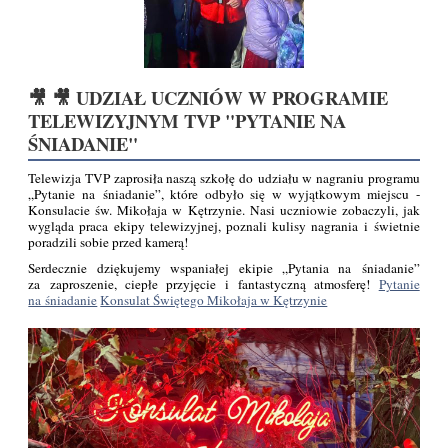
🎥 🎥 UDZIAŁ UCZNIÓW W PROGRAMIE
TELEWIZYJNYM TVP "PYTANIE NA
ŚNIADANIE"
Telewizja TVP zaprosiła naszą szkołę do udziału w nagraniu programu
„Pytanie na śniadanie”, które odbyło się w wyjątkowym miejscu -
Konsulacie św. Mikołaja w Kętrzynie. Nasi uczniowie zobaczyli, jak
wygląda praca ekipy telewizyjnej, poznali kulisy nagrania i świetnie
poradzili sobie przed kamerą!
Serdecznie dziękujemy wspaniałej ekipie „Pytania na śniadanie”
za zaproszenie, ciepłe przyjęcie i fantastyczną atmosferę!
Pytanie
na śniadanie
Konsulat Świętego Mikołaja w Kętrzynie