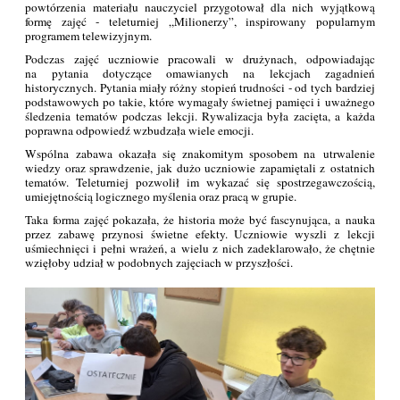
powtórzenia materiału nauczyciel przygotował dla nich wyjątkową
formę zajęć - teleturniej „Milionerzy”, inspirowany popularnym
programem telewizyjnym.
Podczas zajęć uczniowie pracowali w drużynach, odpowiadając
na pytania dotyczące omawianych na lekcjach zagadnień
historycznych. Pytania miały różny stopień trudności - od tych bardziej
podstawowych po takie, które wymagały świetnej pamięci i uważnego
śledzenia tematów podczas lekcji. Rywalizacja była zacięta, a każda
poprawna odpowiedź wzbudzała wiele emocji.
Wspólna zabawa okazała się znakomitym sposobem na utrwalenie
wiedzy oraz sprawdzenie, jak dużo uczniowie zapamiętali z ostatnich
tematów. Teleturniej pozwolił im wykazać się spostrzegawczością,
umiejętnością logicznego myślenia oraz pracą w grupie.
Taka forma zajęć pokazała, że historia może być fascynująca, a nauka
przez zabawę przynosi świetne efekty. Uczniowie wyszli z lekcji
uśmiechnięci i pełni wrażeń, a wielu z nich zadeklarowało, że chętnie
wzięłoby udział w podobnych zajęciach w przyszłości.