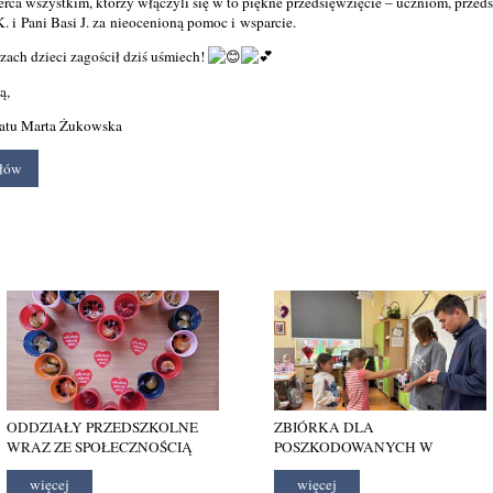
rca wszystkim, którzy włączyli się w to piękne przedsięwzięcie – uczniom, prze
K. i Pani Basi J. za nieocenioną pomoc i wsparcie.
ach dzieci zagościł dziś uśmiech!
ą,
iatu Marta Żukowska
ułów
ODDZIAŁY PRZEDSZKOLNE
ZBIÓRKA DLA
WRAZ ZE SPOŁECZNOŚCIĄ
POSZKODOWANYCH W
SZKOLNA ŁĄCZĄ SIĘ JUŻ DZIŚ
POŻARZE W WINDZIE
więcej
więcej
Z WIELKĄ ORKIESTRĄ