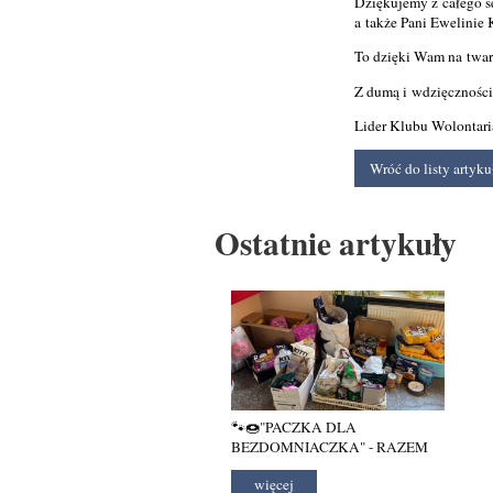
Dziękujemy z całego se
a także Pani Ewelinie 
To dzięki Wam na twarz
Z dumą i wdzięczności
Lider Klubu Wolontar
Wróć do listy artyk
Ostatnie artykuły
🐾🍩"PACZKA DLA
BEZDOMNIACZKA" - RAZEM
DLA ZWIERZĄT 🍩🐾
więcej