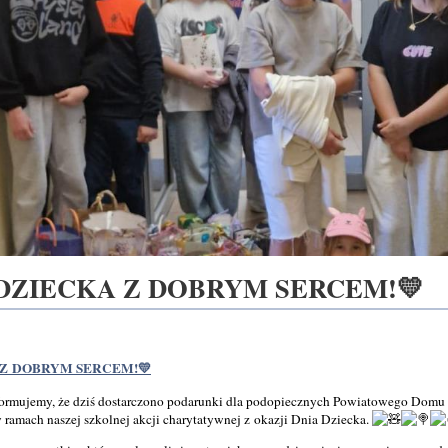
 DZIECKA Z DOBRYM SERCEM!💛
 Z DOBRYM SERCEM!💛
formujemy, że dziś dostarczono podarunki dla podopiecznych Powiatowego Domu 
w ramach naszej szkolnej akcji charytatywnej z okazji Dnia Dziecka.