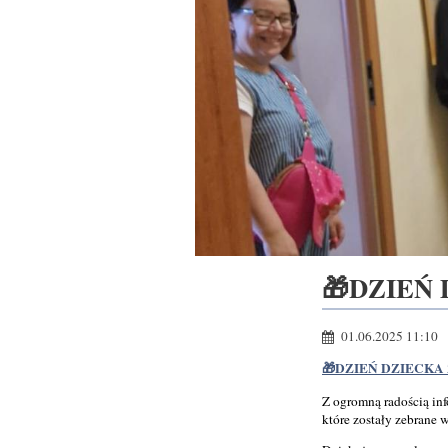
Wolontariatu
🎁DZIEŃ
01.06.2025 11:10
🎁DZIEŃ DZIECKA
Z ogromną radością in
które zostały zebrane 