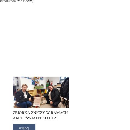
dszkolakom, rodzicom,
ZBIÓRKA ZNICZY W RAMACH
AKCJI "ŚWIATEŁKO DLA
ROSSY"
więcej